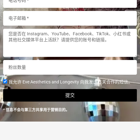
e
h
o
E
n
m
e
a
S
N
i
o
u
l
c
m
i
b
#
a
e
o
l
r
f
M
S
f
e
我允许 Eve Aesthetics and Longevity 向我发送有关合作的短信。
e
o
d
n
提交
l
i
d
l
a
t
* 信息不会与第三方共享用于营销目的。
o
e
w
x
e
t