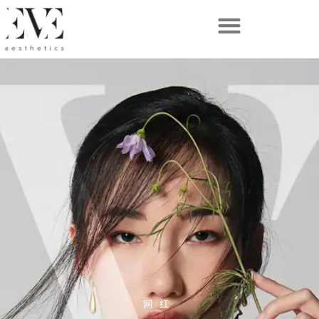
跳
至
内
容
网红