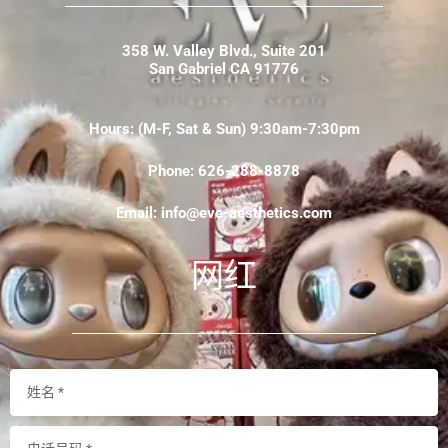
358 W. Valley Blvd., Suite 201
San Gabriel CA 91776
Hours: (M-F, Sat & Sun) 9:30am-7:30pm
Phone: 626-288-8878
Email: info@eve-aesthetics.com
网红
N
a
m
P