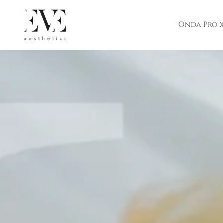
跳
至
Onda Pro x
内
容